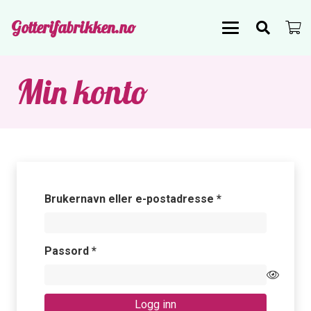
Gotterifabrikken.no
Min konto
Påkrevd
Brukernavn eller e-postadresse
*
Påkrevd
Passord
*
Logg inn