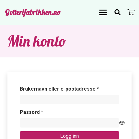
Gotterifabrikken.no
Min konto
Påkrevd
Brukernavn eller e-postadresse
*
Påkrevd
Passord
*
Logg inn