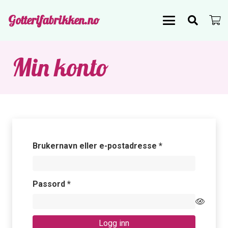
Gotterifabrikken.no
Min konto
Påkrevd
Brukernavn eller e-postadresse
*
Påkrevd
Passord
*
Logg inn