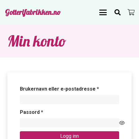
Gotterifabrikken.no
Min konto
Påkrevd
Brukernavn eller e-postadresse
*
Påkrevd
Passord
*
Logg inn