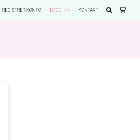
REGISTRER KONTO
LOGG INN
KONTAKT
Du har ingen produkter i handlekurven.