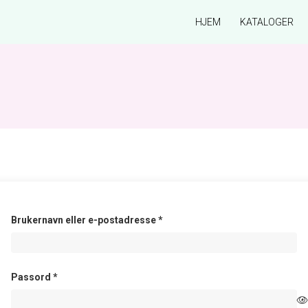
HJEM
KATALOGER
Påkrevd
Brukernavn eller e-postadresse
*
Påkrevd
Passord
*