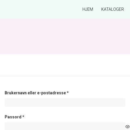
HJEM
KATALOGER
Påkrevd
Brukernavn eller e-postadresse
*
Påkrevd
Passord
*