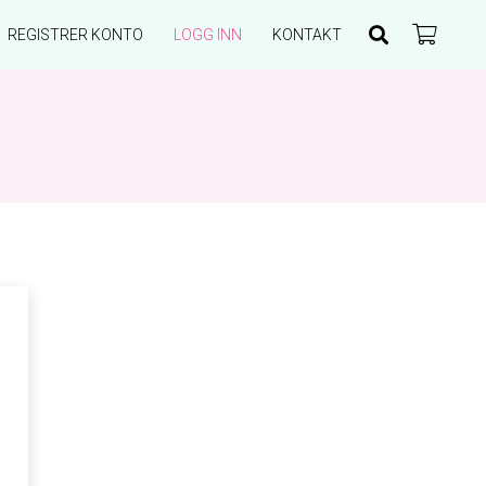
REGISTRER KONTO
LOGG INN
KONTAKT
Du har ingen produkter i handlekurven.