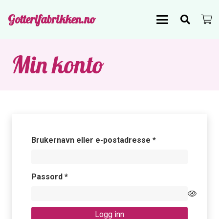
Gotterifabrikken.no
Min konto
Påkrevd
Brukernavn eller e-postadresse
*
Påkrevd
Passord
*
Logg inn