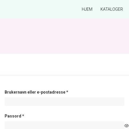
HJEM
KATALOGER
Påkrevd
Brukernavn eller e-postadresse
*
Påkrevd
Passord
*