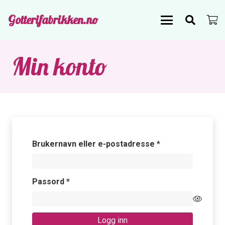
Gotterifabrikken.no
Min konto
Påkrevd
Brukernavn eller e-postadresse
*
Påkrevd
Passord
*
Logg inn