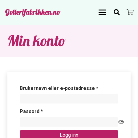
Gotterifabrikken.no
Min konto
Påkrevd
Brukernavn eller e-postadresse
*
Påkrevd
Passord
*
Logg inn