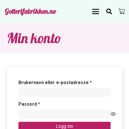
Gotterifabrikken.no
Min konto
Påkrevd
Brukernavn eller e-postadresse
*
Påkrevd
Passord
*
Logg inn