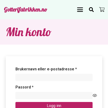
Gotterifabrikken.no
Min konto
Påkrevd
Brukernavn eller e-postadresse
*
Påkrevd
Passord
*
Logg inn