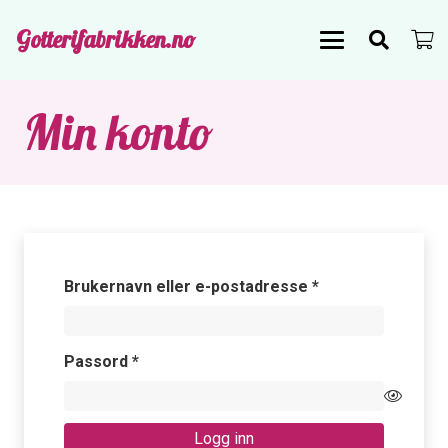
Gotterifabrikken.no
Min konto
Påkrevd
Brukernavn eller e-postadresse
*
Påkrevd
Passord
*
Logg inn