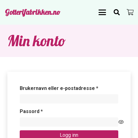
Gotterifabrikken.no
Min konto
Påkrevd
Brukernavn eller e-postadresse
*
Påkrevd
Passord
*
Logg inn