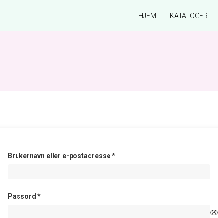
HJEM
KATALOGER
Påkrevd
Brukernavn eller e-postadresse
*
Påkrevd
Passord
*