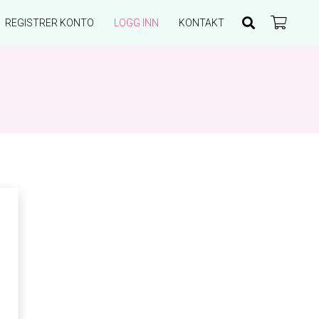
REGISTRER KONTO
LOGG INN
KONTAKT
Du har ingen produkter i handlekurven.