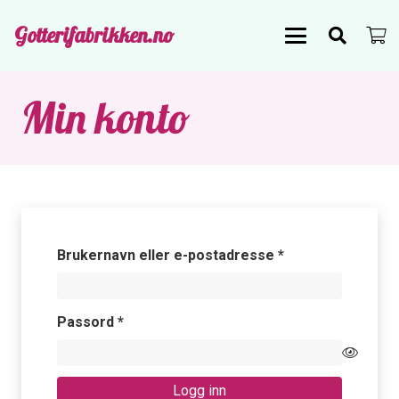
Gotterifabrikken.no
Min konto
Påkrevd
Brukernavn eller e-postadresse
*
Påkrevd
Passord
*
Logg inn