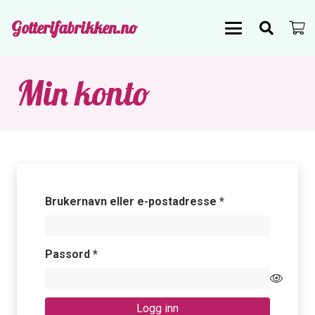
Gotterifabrikken.no
Min konto
Påkrevd
Brukernavn eller e-postadresse
*
Påkrevd
Passord
*
Logg inn