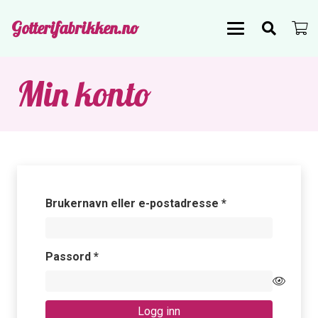
Gotterifabrikken.no
Min konto
Påkrevd
Brukernavn eller e-postadresse
*
Påkrevd
Passord
*
Logg inn