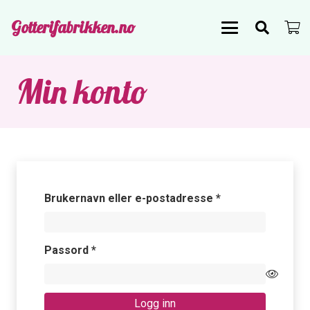
Gotterifabrikken.no
Min konto
Påkrevd
Brukernavn eller e-postadresse
*
Påkrevd
Passord
*
Logg inn