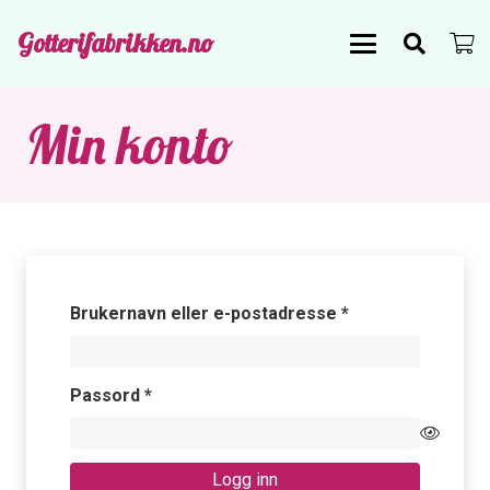
Gotterifabrikken.no
Min konto
Påkrevd
Brukernavn eller e-postadresse
*
Påkrevd
Passord
*
Logg inn