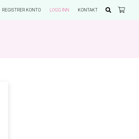
REGISTRER KONTO
LOGG INN
KONTAKT
Du har ingen produkter i handlekurven.