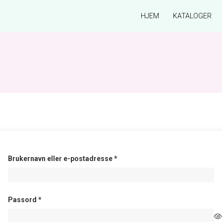
HJEM
KATALOGER
Påkrevd
Brukernavn eller e-postadresse
*
Påkrevd
Passord
*