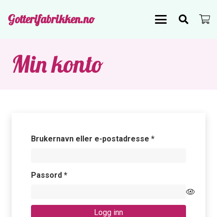
Gotterifabrikken.no
Min konto
Påkrevd
Brukernavn eller e-postadresse
*
Påkrevd
Passord
*
Logg inn