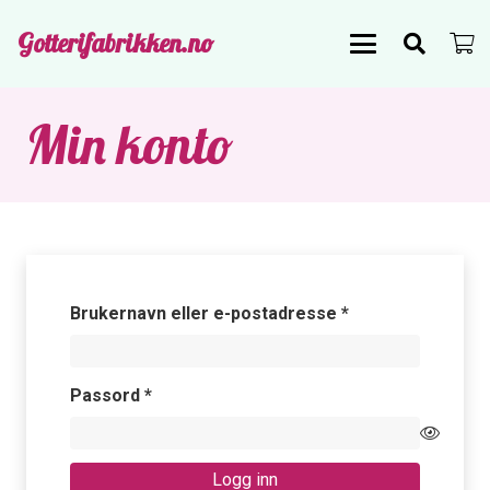
Gotterifabrikken.no
Min konto
Påkrevd
Brukernavn eller e-postadresse
*
Påkrevd
Passord
*
Logg inn