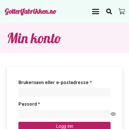
Gotterifabrikken.no
Min konto
Påkrevd
Brukernavn eller e-postadresse
*
Påkrevd
Passord
*
Logg inn