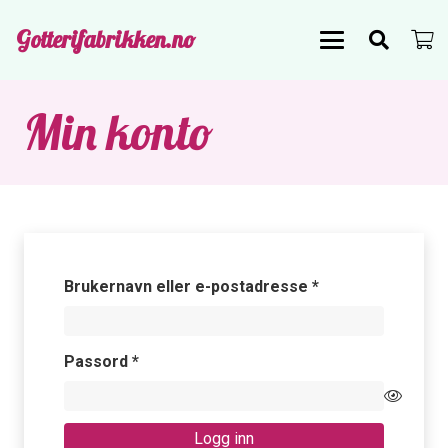
Gotterifabrikken.no
Min konto
Påkrevd
Brukernavn eller e-postadresse
*
Påkrevd
Passord
*
Logg inn