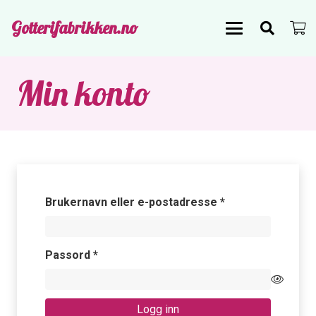
Gotterifabrikken.no
Min konto
Påkrevd
Brukernavn eller e-postadresse
*
Påkrevd
Passord
*
Logg inn