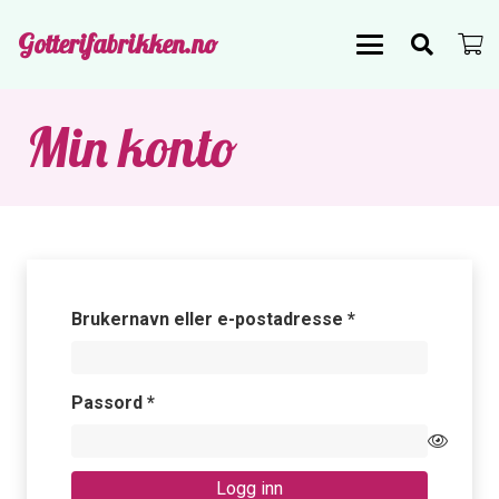
Gotterifabrikken.no
Min konto
Påkrevd
Brukernavn eller e-postadresse
*
Påkrevd
Passord
*
Logg inn