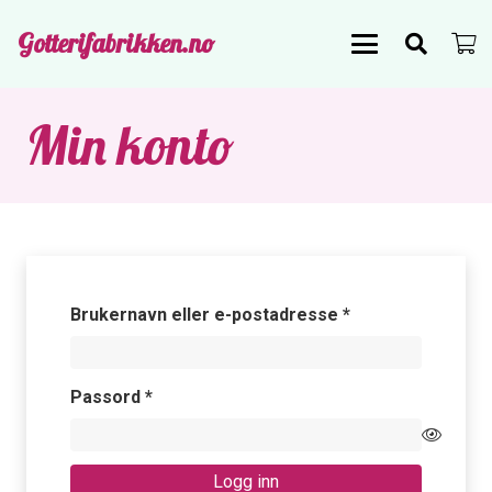
Gotterifabrikken.no
Min konto
Påkrevd
Brukernavn eller e-postadresse
*
Påkrevd
Passord
*
Logg inn