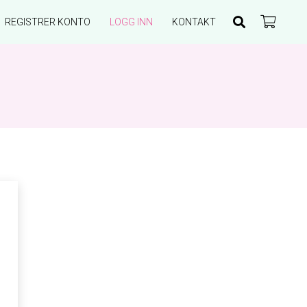
REGISTRER KONTO
LOGG INN
KONTAKT
Du har ingen produkter i handlekurven.