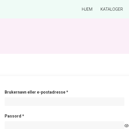
HJEM
KATALOGER
Påkrevd
Brukernavn eller e-postadresse
*
Påkrevd
Passord
*