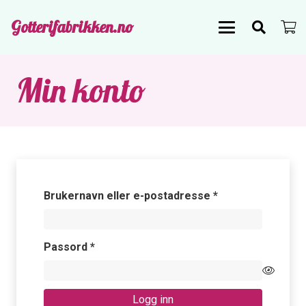
Gotterifabrikken.no
Min konto
Påkrevd
Brukernavn eller e-postadresse
*
Påkrevd
Passord
*
Logg inn