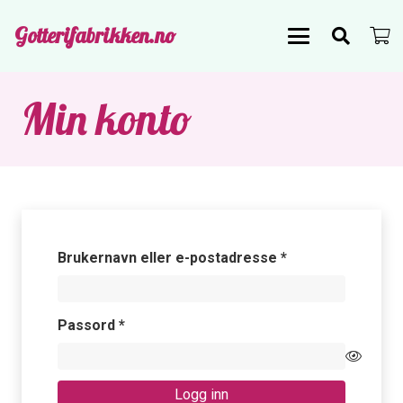
Gotterifabrikken.no
Min konto
Påkrevd
Brukernavn eller e-postadresse
*
Påkrevd
Passord
*
Logg inn