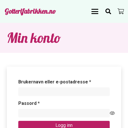
Gotterifabrikken.no
Min konto
Påkrevd
Brukernavn eller e-postadresse
*
Påkrevd
Passord
*
Logg inn