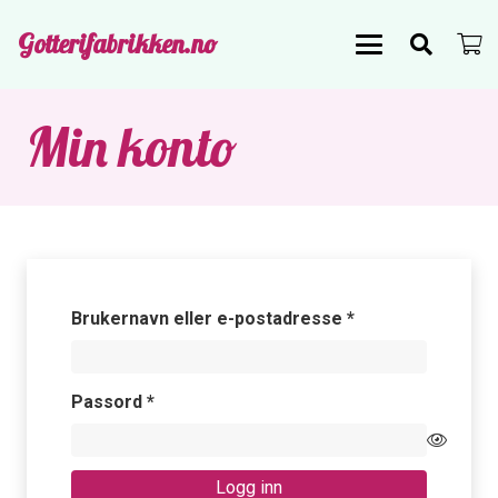
Gotterifabrikken.no
Min konto
Påkrevd
Brukernavn eller e-postadresse
*
Påkrevd
Passord
*
Logg inn