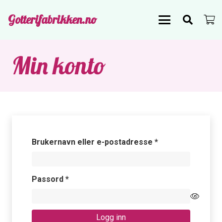
Gotterifabrikken.no
Min konto
Påkrevd
Brukernavn eller e-postadresse
*
Påkrevd
Passord
*
Logg inn