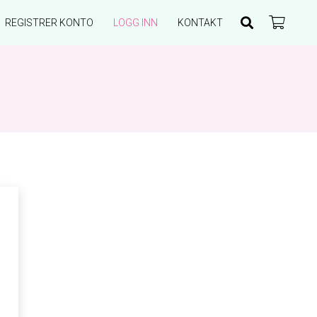
REGISTRER KONTO
LOGG INN
KONTAKT
Du har ingen produkter i handlekurven.