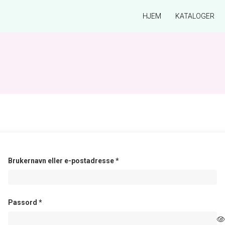
HJEM
KATALOGER
Påkrevd
Brukernavn eller e-postadresse
*
Påkrevd
Passord
*