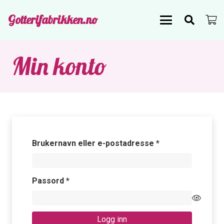
Gotterifabrikken.no
Min konto
Påkrevd
Brukernavn eller e-postadresse
*
Påkrevd
Passord
*
Logg inn