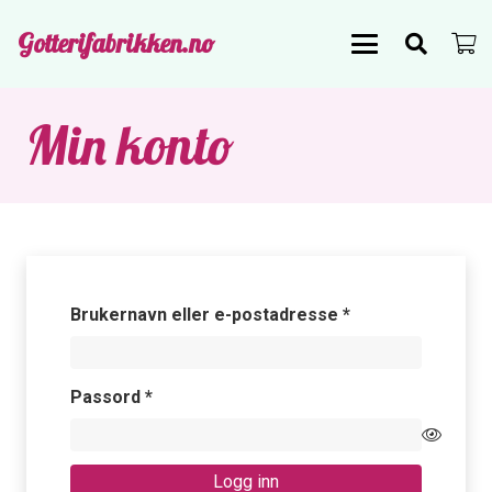
Gotterifabrikken.no
Min konto
Påkrevd
Brukernavn eller e-postadresse
*
Påkrevd
Passord
*
Logg inn