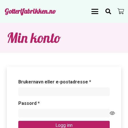
Gotterifabrikken.no
Min konto
Påkrevd
Brukernavn eller e-postadresse
*
Påkrevd
Passord
*
Logg inn