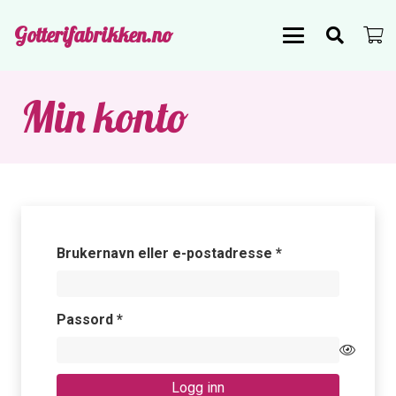
Gotterifabrikken.no
Min konto
Påkrevd
Brukernavn eller e-postadresse
*
Påkrevd
Passord
*
Logg inn