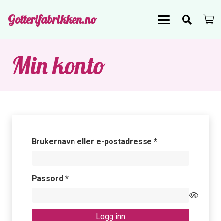
Gotterifabrikken.no
Min konto
Påkrevd
Brukernavn eller e-postadresse
*
Påkrevd
Passord
*
Logg inn