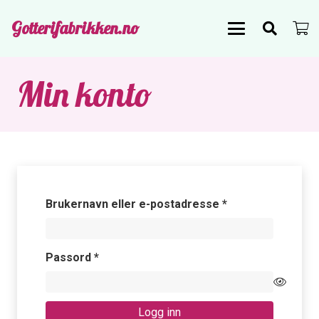
Gotterifabrikken.no
Min konto
Påkrevd
Brukernavn eller e-postadresse
*
Påkrevd
Passord
*
Logg inn