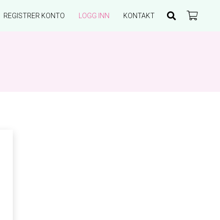
REGISTRER KONTO
LOGG INN
KONTAKT
Du har ingen produkter i handlekurven.