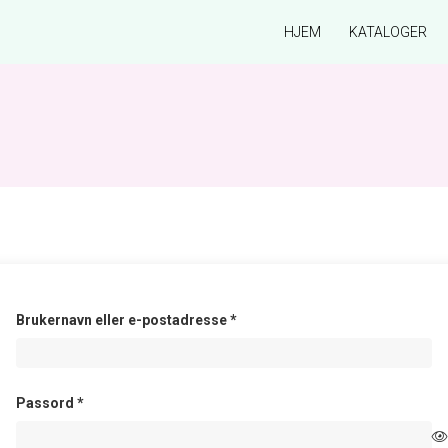
HJEM
KATALOGER
Påkrevd
Brukernavn eller e-postadresse
*
Påkrevd
Passord
*