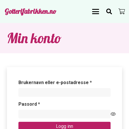
Gotterifabrikken.no
Min konto
Påkrevd
Brukernavn eller e-postadresse
*
Påkrevd
Passord
*
Logg inn