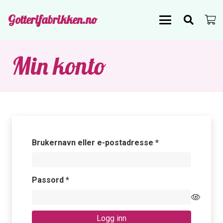
Gotterifabrikken.no
Min konto
Påkrevd
Brukernavn eller e-postadresse
*
Påkrevd
Passord
*
Logg inn