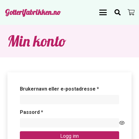
Gotterifabrikken.no
Min konto
Påkrevd
Brukernavn eller e-postadresse
*
Påkrevd
Passord
*
Logg inn