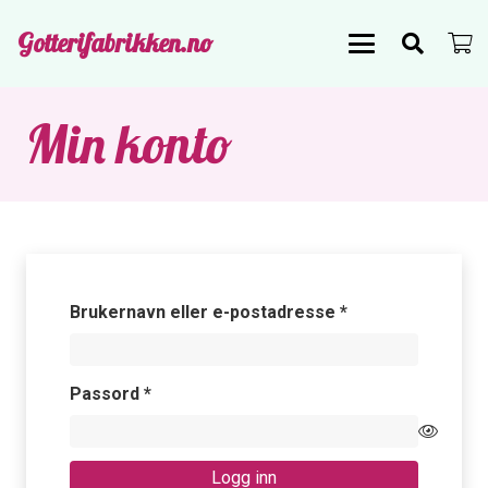
Gotterifabrikken.no
Min konto
Påkrevd
Brukernavn eller e-postadresse
*
Påkrevd
Passord
*
Logg inn