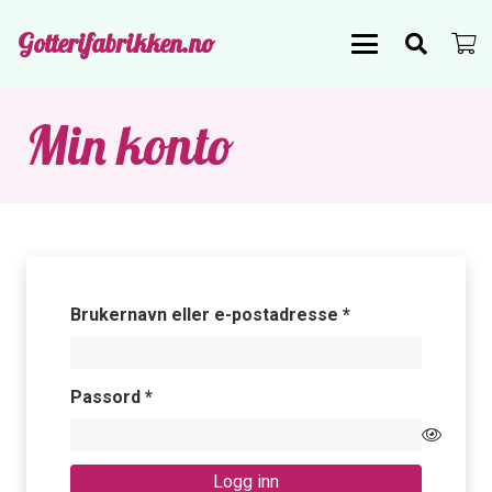
Gotterifabrikken.no
Min konto
Påkrevd
Brukernavn eller e-postadresse
*
Påkrevd
Passord
*
Logg inn