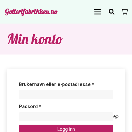
Gotterifabrikken.no
Min konto
Påkrevd
Brukernavn eller e-postadresse
*
Påkrevd
Passord
*
Logg inn