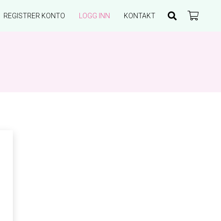
REGISTRER KONTO
LOGG INN
KONTAKT
Du har ingen produkter i handlekurven.