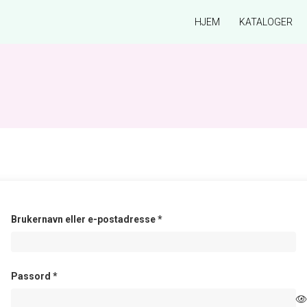
HJEM
KATALOGER
Påkrevd
Brukernavn eller e-postadresse
*
Påkrevd
Passord
*