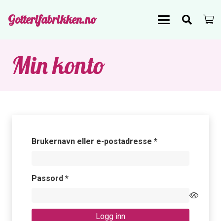
Gotterifabrikken.no
Min konto
Påkrevd
Brukernavn eller e-postadresse
*
Påkrevd
Passord
*
Logg inn